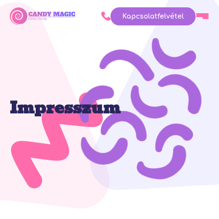
Kapcsolatfelvétel
Impresszum