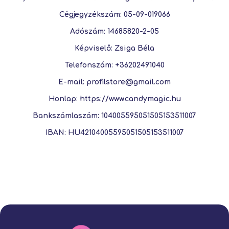
Cégjegyzékszám
: 05-09-019066
Adószám
: 14685820-2-05
Képviselő
: Zsiga Béla
Telefonszám
: +36202491040
E-mail
: profilstore@gmail.com
Honlap
: https://www.candymagic.hu
Bankszámlaszám:
104005595051505153511007
IBAN:
HU42104005595051505153511007